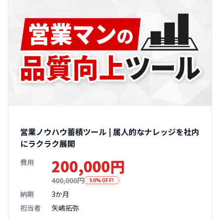
営業ノウハウ蓄積ツール | 属人的なナレッジを社内
にラクラク展開
200,000円
費用
400,000円
50%OFF!
納期
3か月
担当者
矢嶋拓弥