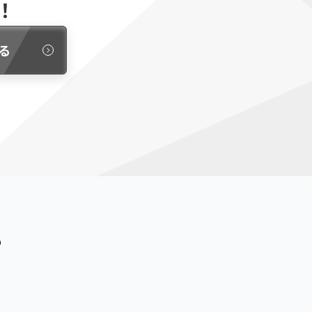
！
る
？