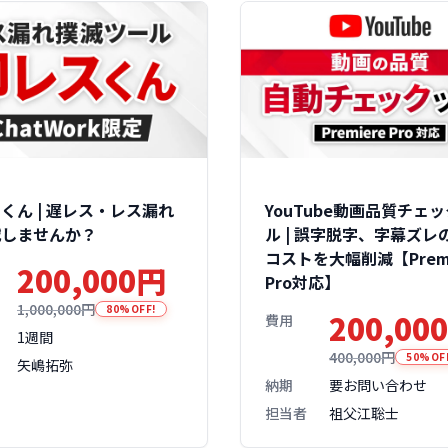
くん | 遅レス・レス漏れ
YouTube動画品質チェ
滅しませんか？
ル | 誤字脱字、字幕ズレ
コストを大幅削減【Premi
200,000円
Pro対応】
1,000,000円
80%OFF!
200,00
費用
1週間
400,000円
50%OF
矢嶋拓弥
納期
要お問い合わせ
担当者
祖父江聡士