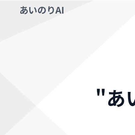
あいのりAI
"あ