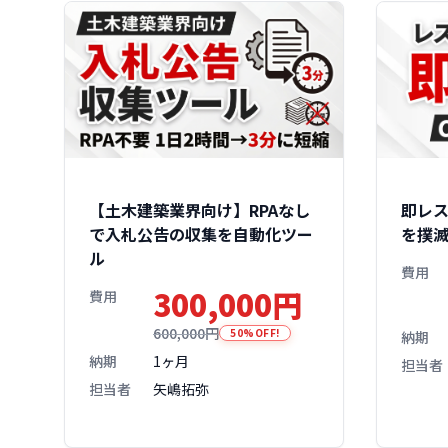
【土木建築業界向け】RPAなし
即レス
で入札公告の収集を自動化ツー
を撲
ル
費用
300,000円
費用
600,000円
50%OFF!
納期
納期
1ヶ月
担当者
担当者
矢嶋拓弥