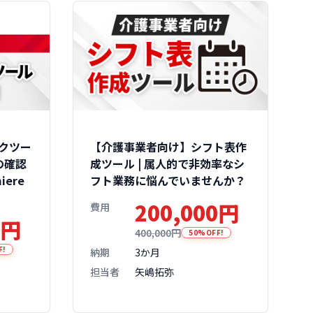
ックツー
【介護事業者向け】シフト表作
の確認
成ツール | 属人的で非効率なシ
ere
フト業務に悩んでいませんか？
200,000円
費用
0円
400,000円
50%OFF!
F!
納期
3か月
担当者
矢嶋拓弥