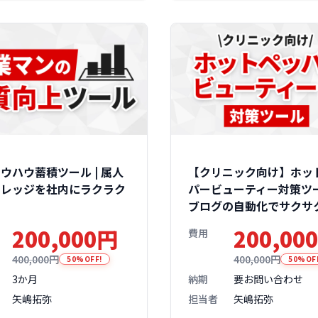
ウハウ蓄積ツール | 属人
【クリニック向け】ホッ
ナレッジを社内にラクラク
パービューティー対策ツー
ブログの自動化でサクサ
200,000円
200,00
費用
400,000円
400,000円
50%OFF!
50%OF
3か月
納期
要お問い合わせ
矢嶋拓弥
担当者
矢嶋拓弥