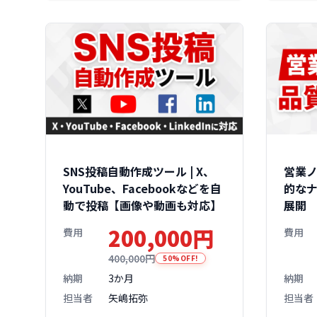
SNS投稿自動作成ツール | X、
営業ノ
YouTube、Facebookなどを自
的な
動で投稿【画像や動画も対応】
展開
200,000円
費用
費用
400,000円
50%OFF!
納期
3か月
納期
担当者
矢嶋拓弥
担当者