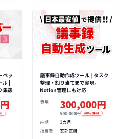
トペッ
議事録自動作成ツール | タスク
ル |
整理・割り当てまで実現。
ク集患
Notion管理にも対応
0円
300,000円
費用
500,000円
F!
40%OFF!
納期
1カ月
担当者
安部直樹