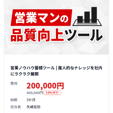
営業ノウハウ蓄積ツール | 属人的なナレッジを社内
にラクラク展開
200,000円
費用
400,000円
50%OFF!
納期
3か月
担当者
矢嶋拓弥