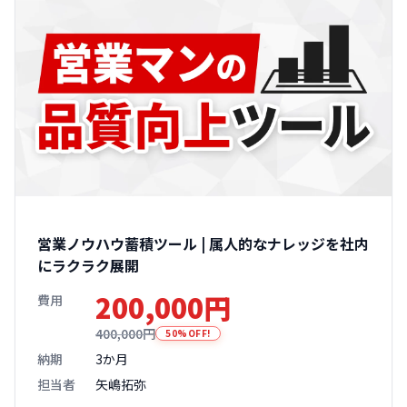
営業ノウハウ蓄積ツール | 属人的なナレッジを社内
にラクラク展開
200,000円
費用
400,000円
50%OFF!
納期
3か月
担当者
矢嶋拓弥