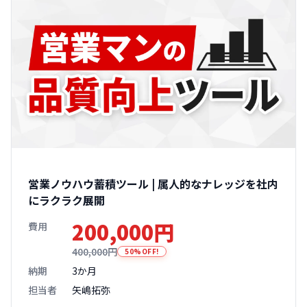
営業ノウハウ蓄積ツール | 属人的なナレッジを社内
にラクラク展開
200,000円
費用
400,000円
50%OFF!
納期
3か月
担当者
矢嶋拓弥