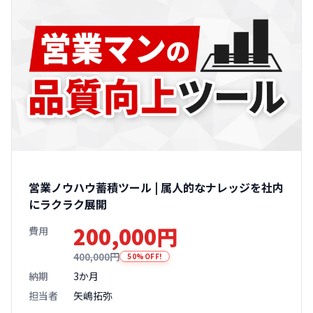
営業ノウハウ蓄積ツール | 属人的なナレッジを社内
にラクラク展開
200,000円
費用
400,000円
50%OFF!
納期
3か月
担当者
矢嶋拓弥