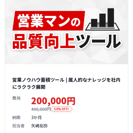
営業ノウハウ蓄積ツール | 属人的なナレッジを社内
にラクラク展開
200,000円
費用
400,000円
50%OFF!
納期
3か月
担当者
矢嶋拓弥