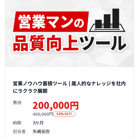
営業ノウハウ蓄積ツール | 属人的なナレッジを社内
にラクラク展開
200,000円
費用
400,000円
50%OFF!
納期
3か月
担当者
矢嶋拓弥